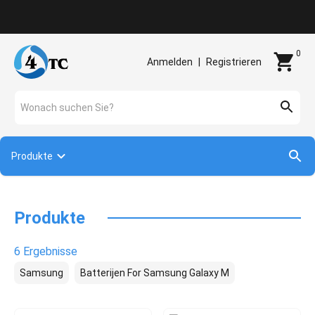
Kontakt
0
Anmelden
|
Registrieren
Wonach suchen Sie?
Produkte
Produkte
6 Ergebnisse
Samsung
Batterijen For Samsung Galaxy M