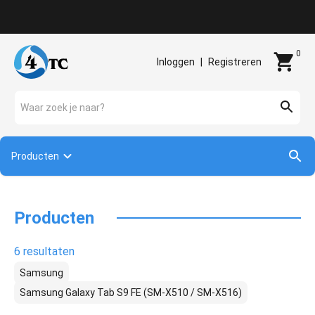
Contact
0
Inloggen
|
Registreren
Waar zoek je naar?
Producten
Producten
6 resultaten
Samsung
Samsung Galaxy Tab S9 FE (SM-X510 / SM-X516)