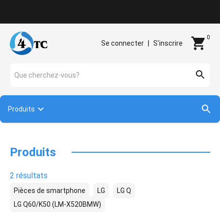
Contact
0
Se connecter
|
S'inscrire
Que cherchez-vous?
Produits
Produits
2 résultats
Pièces de smartphone
LG
LG Q
LG Q60/K50 (LM-X520BMW)