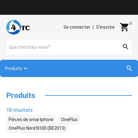
Contact
0
Se connecter
|
S'inscrire
Que cherchez-vous?
Produits
Produits
18 résultats
Pièces de smartphone
OnePlus
OnePlus Nord N100 (BE2013)