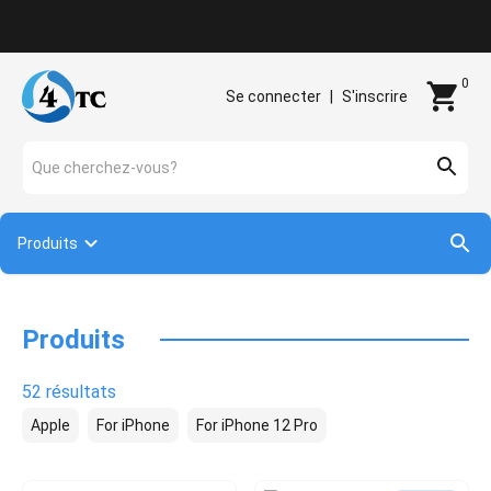
Contact
0
Se connecter
|
S'inscrire
Que cherchez-vous?
Produits
Produits
52 résultats
Apple
For iPhone
For iPhone 12 Pro